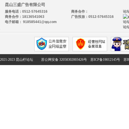
昆山三盛广告有限公司
服务电话：0512-57645316
商务合作：
论
商务合作：18136541063
广告投放：0512-57645316
电子邮箱： 918585441@qq.com
论坛
论坛
2021-2023 昆山柠论坛
苏公网安备 32058302003426号
苏ICP备19012145号
苏B2-