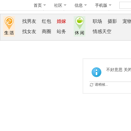
首页
社区
信息
手机版
找男友
红包
婚嫁
职场
摄影
宠
找女友
商圈
站务
情感天空
不好意思 关
请稍候...