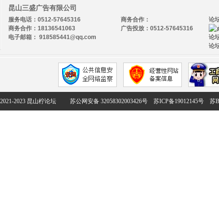
昆山三盛广告有限公司
服务电话：0512-57645316
商务合作：
论
商务合作：18136541063
广告投放：0512-57645316
电子邮箱： 918585441@qq.com
论坛
论坛
2021-2023 昆山柠论坛
苏公网安备 32058302003426号
苏ICP备19012145号
苏B2-