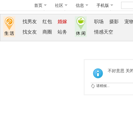
首页
社区
信息
手机版
找男友
红包
婚嫁
职场
摄影
宠
找女友
商圈
站务
情感天空
不好意思 关
请稍候...