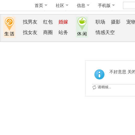
首页
社区
信息
手机版
找男友
红包
婚嫁
职场
摄影
宠
找女友
商圈
站务
情感天空
不好意思 关
请稍候...