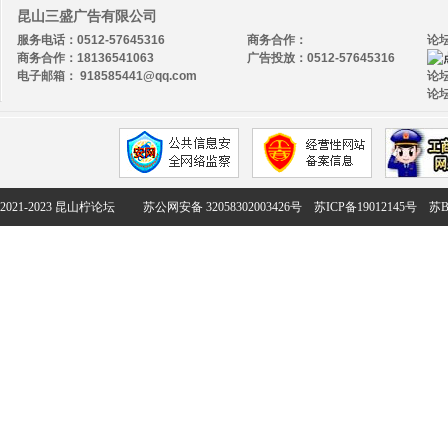
昆山三盛广告有限公司
服务电话：0512-57645316
商务合作：
论
商务合作：18136541063
广告投放：0512-57645316
电子邮箱： 918585441@qq.com
论坛
论坛
2021-2023 昆山柠论坛
苏公网安备 32058302003426号
苏ICP备19012145号
苏B2-