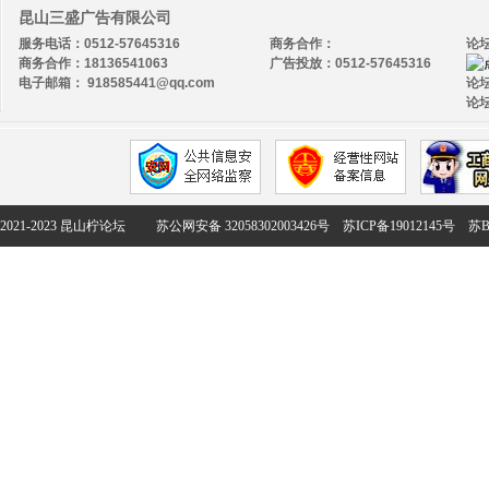
昆山三盛广告有限公司
服务电话：0512-57645316
商务合作：
论
商务合作：18136541063
广告投放：0512-57645316
电子邮箱： 918585441@qq.com
论坛
论坛
2021-2023 昆山柠论坛
苏公网安备 32058302003426号
苏ICP备19012145号
苏B2-