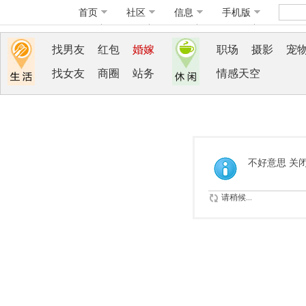
首页
社区
信息
手机版
找男友
红包
婚嫁
职场
摄影
宠
找女友
商圈
站务
情感天空
不好意思 关
请稍候...