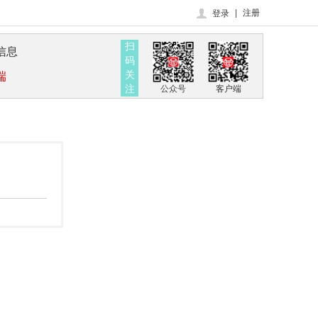
|
注册
登录
扫
信息
码
关
端
注
公众号
客户端