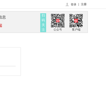
|
注册
登录
扫
信息
码
关
端
注
公众号
客户端