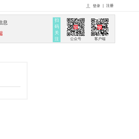
|
注册
登录
扫
信息
码
关
端
注
公众号
客户端