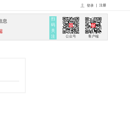
|
注册
登录
扫
信息
码
关
端
注
公众号
客户端