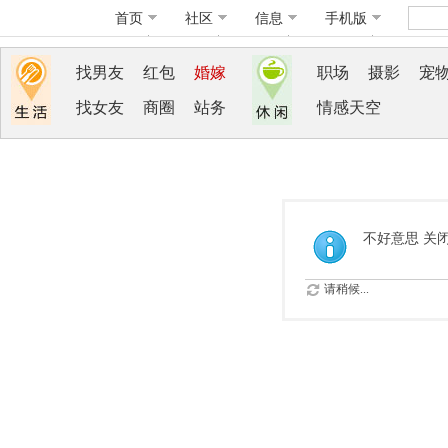
首页
社区
信息
手机版
找男友
红包
婚嫁
职场
摄影
宠
找女友
商圈
站务
情感天空
不好意思 关
请稍候...