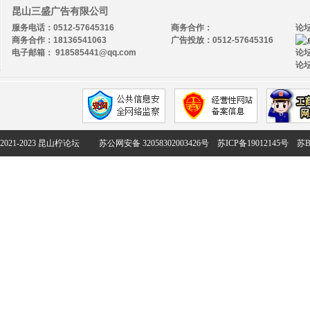
昆山三盛广告有限公司
服务电话：0512-57645316
商务合作：
论
商务合作：18136541063
广告投放：0512-57645316
电子邮箱： 918585441@qq.com
论坛
论坛
2021-2023 昆山柠论坛
苏公网安备 32058302003426号
苏ICP备19012145号
苏B2-