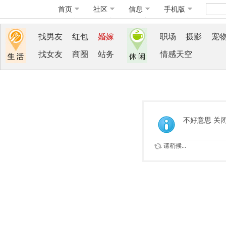
首页
社区
信息
手机版
找男友
红包
婚嫁
职场
摄影
宠
找女友
商圈
站务
情感天空
不好意思 关
请稍候...