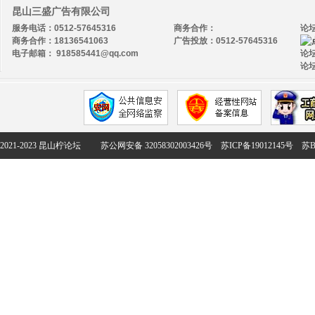
昆山三盛广告有限公司
服务电话：0512-57645316
商务合作：
论
商务合作：18136541063
广告投放：0512-57645316
电子邮箱： 918585441@qq.com
论坛
论坛
2021-2023 昆山柠论坛
苏公网安备 32058302003426号
苏ICP备19012145号
苏B2-