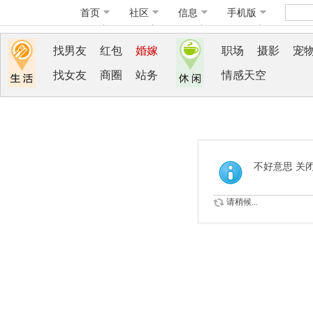
首页
社区
信息
手机版
找男友
红包
婚嫁
职场
摄影
宠
找女友
商圈
站务
情感天空
不好意思 关
请稍候...