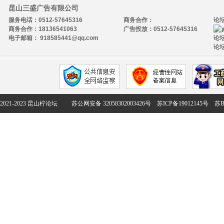
昆山三盛广告有限公司
服务电话：0512-57645316
商务合作：
论
商务合作：18136541063
广告投放：0512-57645316
电子邮箱： 918585441@qq.com
论坛
论坛
2021-2023 昆山柠论坛
苏公网安备 32058302003426号
苏ICP备19012145号
苏B2-