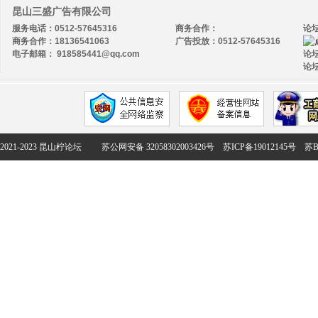
昆山三盛广告有限公司
服务电话：0512-57645316
商务合作：
论
商务合作：18136541063
广告投放：0512-57645316
电子邮箱： 918585441@qq.com
论坛
论坛
2021-2023 昆山柠论坛
苏公网安备 32058302003426号
苏ICP备19012145号
苏B2-