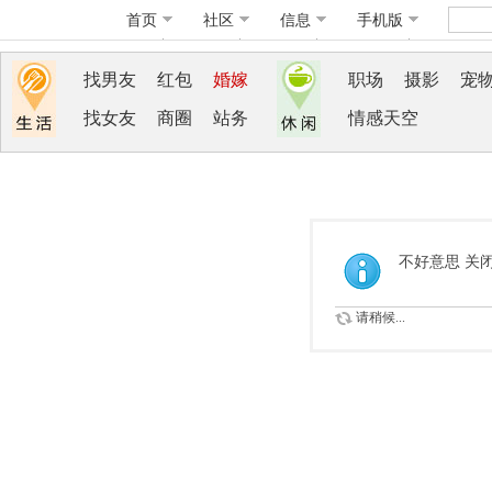
首页
社区
信息
手机版
找男友
红包
婚嫁
职场
摄影
宠
找女友
商圈
站务
情感天空
不好意思 关
请稍候...