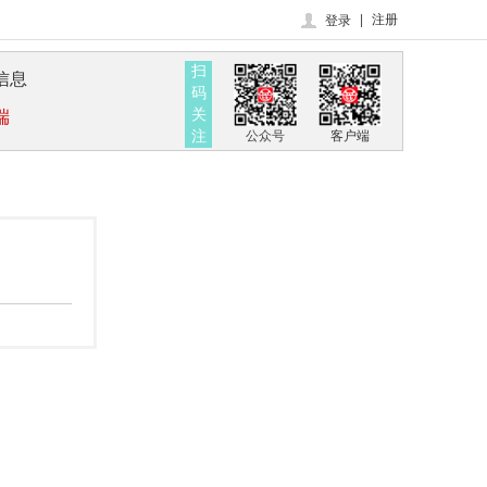
|
注册
登录
扫
信息
码
关
端
注
公众号
客户端