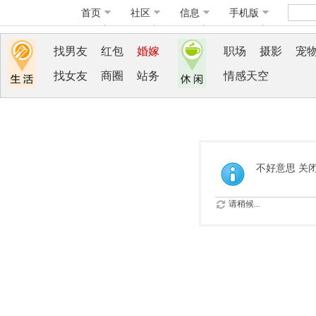
首页
社区
信息
手机版
找男友
红包
婚嫁
职场
摄影
宠
找女友
商圈
站务
情感天空
不好意思 关
请稍候...