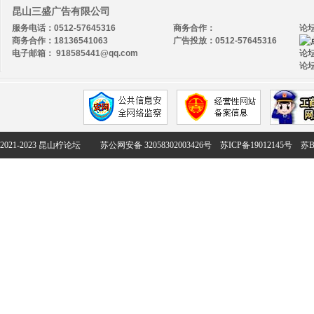
昆山三盛广告有限公司
服务电话：0512-57645316
商务合作：
论
商务合作：18136541063
广告投放：0512-57645316
电子邮箱： 918585441@qq.com
论坛
论坛
2021-2023 昆山柠论坛
苏公网安备 32058302003426号
苏ICP备19012145号
苏B2-