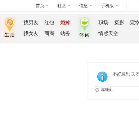
首页
社区
信息
手机版
找男友
红包
婚嫁
职场
摄影
宠
找女友
商圈
站务
情感天空
不好意思 关
请稍候...