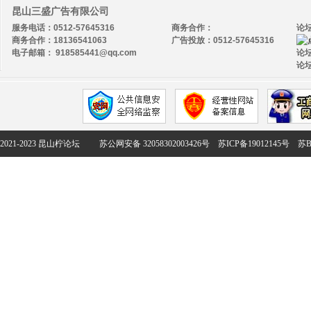
昆山三盛广告有限公司
服务电话：0512-57645316
商务合作：
论
商务合作：18136541063
广告投放：0512-57645316
电子邮箱： 918585441@qq.com
论坛
论坛
2021-2023 昆山柠论坛
苏公网安备 32058302003426号
苏ICP备19012145号
苏B2-