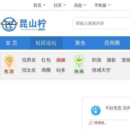
首页
社区
信息
手机版
首 页
社区论坛
聚焦
昆商圈
找男友
红包
婚嫁
职场
摄影
宠
找女友
商圈
站务
情感天空
不好意思 关
请稍候...