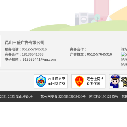
昆山三盛广告有限公司
服务电话：0512-57645316
商务合作：
论
商务合作：18136541063
广告投放：0512-57645316
电子邮箱： 918585441@qq.com
论坛
论坛
2021-2023 昆山柠论坛
苏公网安备 32058302003426号
苏ICP备19012145号
苏B2-