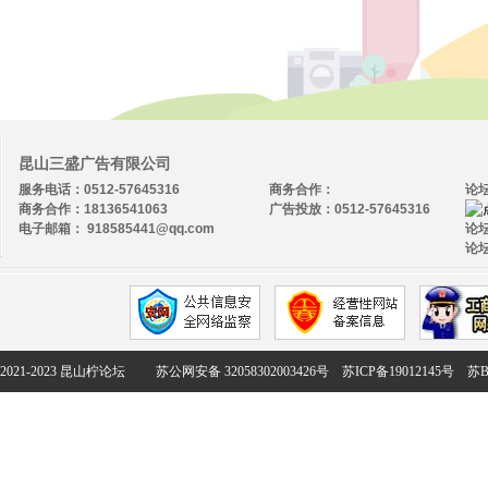
昆山三盛广告有限公司
服务电话：0512-57645316
商务合作：
论
商务合作：18136541063
广告投放：0512-57645316
电子邮箱： 918585441@qq.com
论坛
论坛
2021-2023 昆山柠论坛
苏公网安备 32058302003426号
苏ICP备19012145号
苏B2-