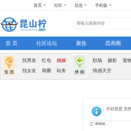
首页
社区
信息
手机版
首 页
社区论坛
聚焦
昆商圈
找男友
红包
婚嫁
职场
摄影
宠
找女友
商圈
站务
情感天空
不好意思 关
请稍候...