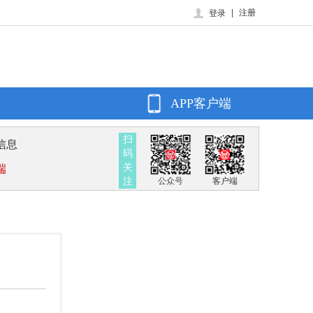
|
注册
登录
APP客户端
扫
信息
码
关
端
注
公众号
客户端