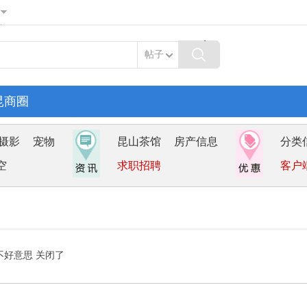
帖子
昆商圈
摄影
宠物
昆山茶馆
房产信息
分类
空
求职招聘
客户
不好意思 关闭了