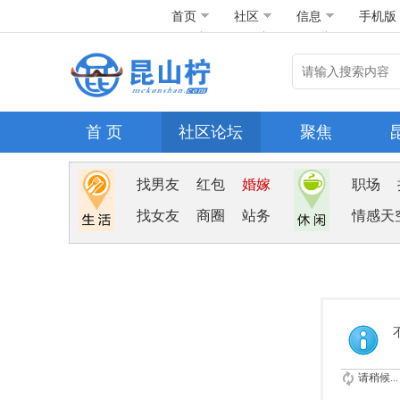
首页
社区
信息
手机版
首 页
社区论坛
聚焦
找男友
红包
婚嫁
职场
找女友
商圈
站务
情感天
请稍候...