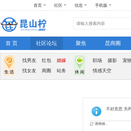
首页
社区
信息
手机版
首 页
社区论坛
聚焦
昆商圈
找男友
红包
婚嫁
职场
摄影
宠
找女友
商圈
站务
情感天空
不好意思 关
请稍候...