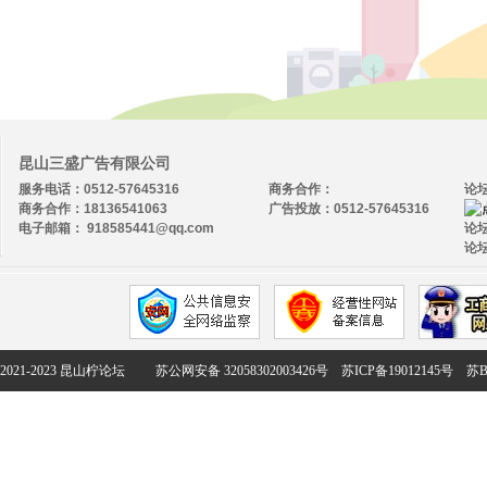
昆山三盛广告有限公司
服务电话：0512-57645316
商务合作：
论
商务合作：18136541063
广告投放：0512-57645316
电子邮箱： 918585441@qq.com
论坛
论坛
2021-2023 昆山柠论坛
苏公网安备 32058302003426号
苏ICP备19012145号
苏B2-