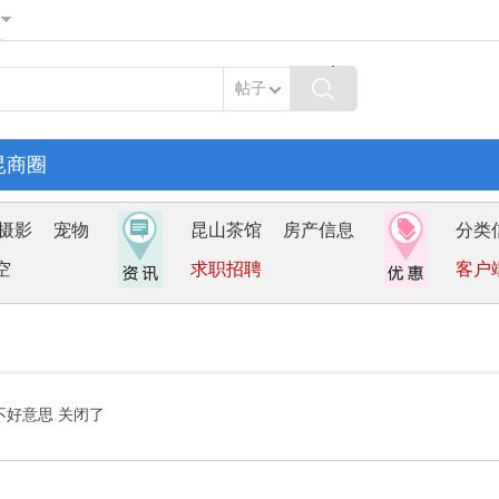
帖子
昆商圈
摄影
宠物
昆山茶馆
房产信息
分类
空
求职招聘
客户
不好意思 关闭了