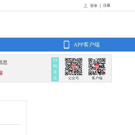
|
注册
登录
APP客户端
扫
信息
码
关
端
注
公众号
客户端