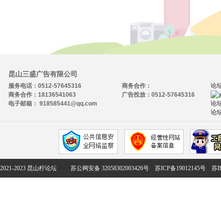
昆山三盛广告有限公司
服务电话：0512-57645316
商务合作：
论
商务合作：18136541063
广告投放：0512-57645316
电子邮箱： 918585441@qq.com
论坛
论坛
2021-2023 昆山柠论坛
苏公网安备 32058302003426号
苏ICP备19012145号
苏B2-