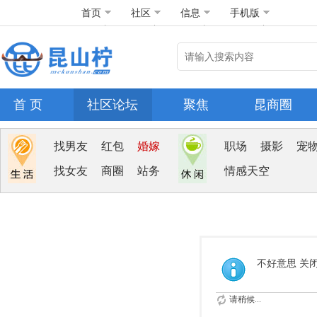
首页
社区
信息
手机版
首 页
社区论坛
聚焦
昆商圈
找男友
红包
婚嫁
职场
摄影
宠
找女友
商圈
站务
情感天空
不好意思 关
请稍候...