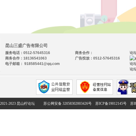
昆山三盛广告有限公司
服务电话：0512-57645316
商务合作：
论
商务合作：18136541063
广告投放：0512-57645316
电子邮箱： 918585441@qq.com
论坛
论坛
2021-2023 昆山柠论坛
苏公网安备 32058302003426号
苏ICP备19012145号
苏B2-