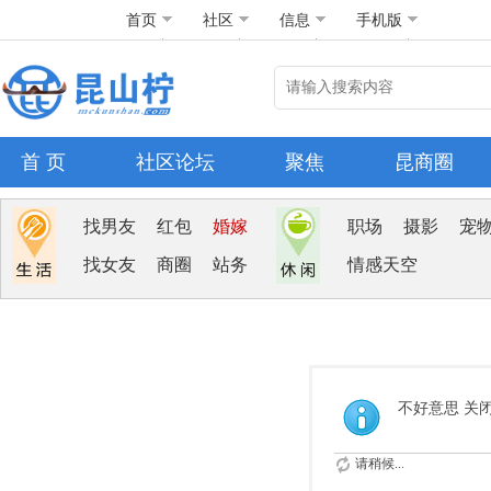
首页
社区
信息
手机版
首 页
社区论坛
聚焦
昆商圈
找男友
红包
婚嫁
职场
摄影
宠
找女友
商圈
站务
情感天空
不好意思 关
请稍候...