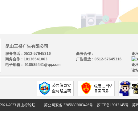
昆山三盛广告有限公司
服务电话：0512-57645316
商务合作：
论
商务合作：18136541063
广告投放：0512-57645316
电子邮箱： 918585441@qq.com
论坛
论坛
2021-2023 昆山柠论坛
苏公网安备 32058302003426号
苏ICP备19012145号
苏B2-