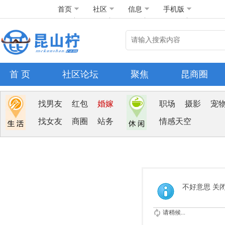
首页
社区
信息
手机版
首 页
社区论坛
聚焦
昆商圈
找男友
红包
婚嫁
职场
摄影
宠
找女友
商圈
站务
情感天空
不好意思 关
请稍候...