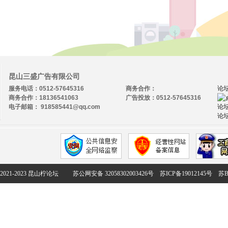
昆山三盛广告有限公司
服务电话：0512-57645316
商务合作：
论
商务合作：18136541063
广告投放：0512-57645316
电子邮箱： 918585441@qq.com
论坛
论坛
2021-2023 昆山柠论坛
苏公网安备 32058302003426号
苏ICP备19012145号
苏B2-