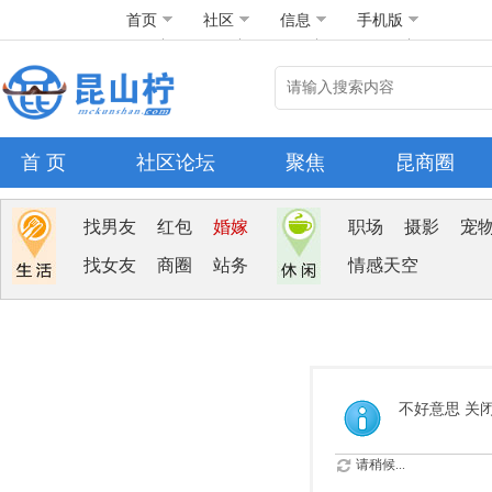
首页
社区
信息
手机版
首 页
社区论坛
聚焦
昆商圈
找男友
红包
婚嫁
职场
摄影
宠
找女友
商圈
站务
情感天空
不好意思 关
请稍候...