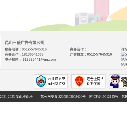
昆山三盛广告有限公司
服务电话：0512-57645316
商务合作：
论
商务合作：18136541063
广告投放：0512-57645316
电子邮箱： 918585441@qq.com
论坛
论坛
2021-2023 昆山柠论坛
苏公网安备 32058302003426号
苏ICP备19012145号
苏B2-