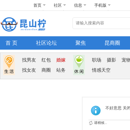
首页
社区
信息
手机版
首 页
社区论坛
聚焦
昆商圈
找男友
红包
婚嫁
职场
摄影
宠
找女友
商圈
站务
情感天空
不好意思 关
请稍候...