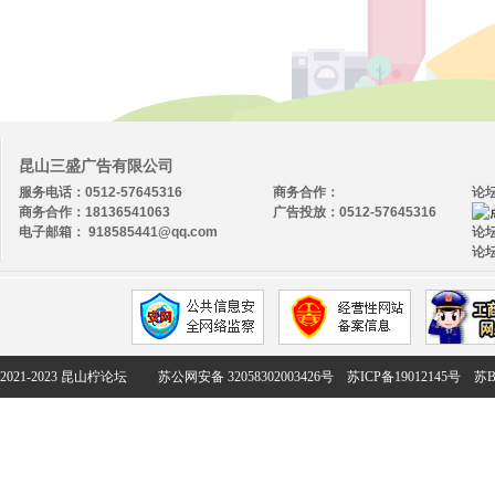
昆山三盛广告有限公司
服务电话：0512-57645316
商务合作：
论
商务合作：18136541063
广告投放：0512-57645316
电子邮箱： 918585441@qq.com
论坛
论坛
2021-2023 昆山柠论坛
苏公网安备 32058302003426号
苏ICP备19012145号
苏B2-