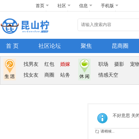
首页
社区
信息
手机版
首 页
社区论坛
聚焦
昆商圈
找男友
红包
婚嫁
职场
摄影
宠
找女友
商圈
站务
情感天空
不好意思 关
请稍候...