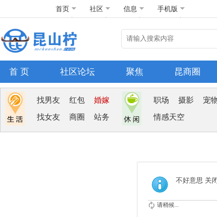
首页
社区
信息
手机版
首 页
社区论坛
聚焦
昆商圈
找男友
红包
婚嫁
职场
摄影
宠
找女友
商圈
站务
情感天空
不好意思 关
请稍候...