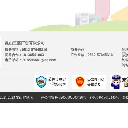
昆山三盛广告有限公司
服务电话：0512-57645316
商务合作：
论
商务合作：18136541063
广告投放：0512-57645316
电子邮箱： 918585441@qq.com
论坛
论坛
2021-2023 昆山柠论坛
苏公网安备 32058302003426号
苏ICP备19012145号
苏B2-