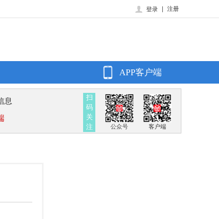
|
注册
登录
APP客户端
扫
信息
码
关
端
注
公众号
客户端