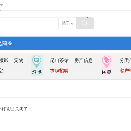
帖子
昆商圈
摄影
宠物
昆山茶馆
房产信息
分类
空
求职招聘
客户
不好意思 关闭了