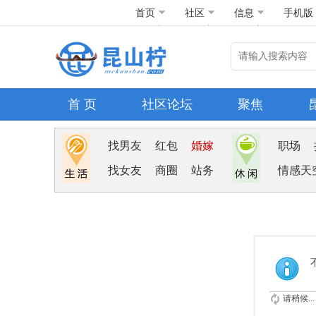
首页
社区
信息
手机版
首 页
社区论坛
聚焦
找男友
红包
婚嫁
职场
找女友
商圈
站务
情感天
请稍候...