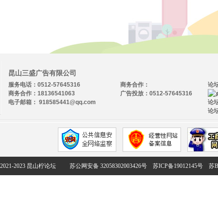
昆山三盛广告有限公司
服务电话：0512-57645316
商务合作：
论
商务合作：18136541063
广告投放：0512-57645316
电子邮箱： 918585441@qq.com
论坛
论坛
2021-2023 昆山柠论坛
苏公网安备 32058302003426号
苏ICP备19012145号
苏B2-