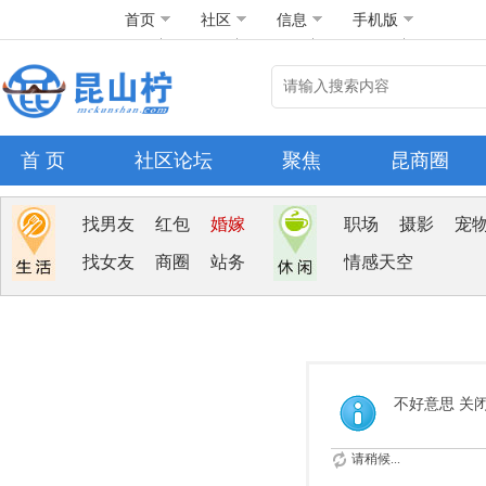
首页
社区
信息
手机版
首 页
社区论坛
聚焦
昆商圈
找男友
红包
婚嫁
职场
摄影
宠
找女友
商圈
站务
情感天空
不好意思 关
请稍候...