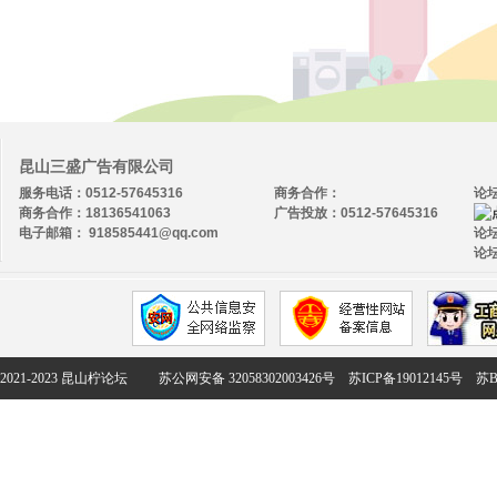
昆山三盛广告有限公司
服务电话：0512-57645316
商务合作：
论
商务合作：18136541063
广告投放：0512-57645316
电子邮箱： 918585441@qq.com
论坛
论坛
2021-2023 昆山柠论坛
苏公网安备 32058302003426号
苏ICP备19012145号
苏B2-