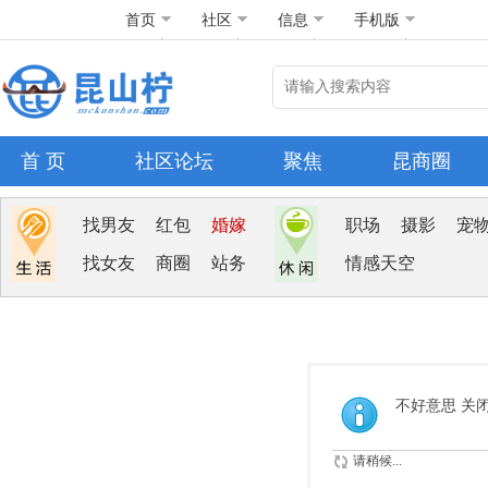
首页
社区
信息
手机版
首 页
社区论坛
聚焦
昆商圈
找男友
红包
婚嫁
职场
摄影
宠
找女友
商圈
站务
情感天空
不好意思 关
请稍候...