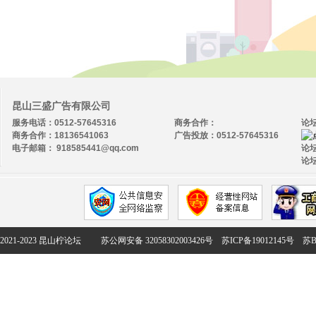
昆山三盛广告有限公司
服务电话：0512-57645316
商务合作：
论
商务合作：18136541063
广告投放：0512-57645316
电子邮箱： 918585441@qq.com
论坛
论坛
2021-2023 昆山柠论坛
苏公网安备 32058302003426号
苏ICP备19012145号
苏B2-