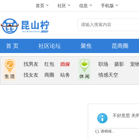
首页
社区
信息
手机版
首 页
社区论坛
聚焦
昆商圈
找男友
红包
婚嫁
职场
摄影
宠
找女友
商圈
站务
情感天空
不好意思 关
请稍候...