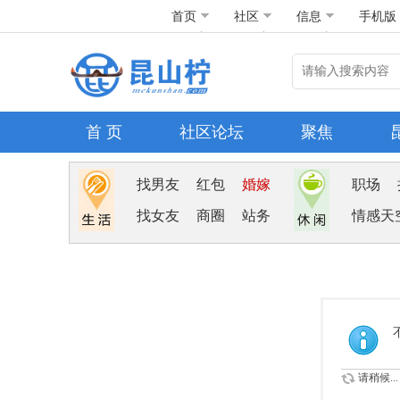
首页
社区
信息
手机版
首 页
社区论坛
聚焦
找男友
红包
婚嫁
职场
找女友
商圈
站务
情感天
请稍候...