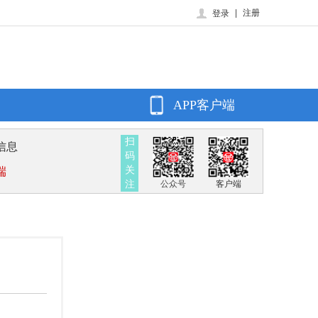
|
注册
登录
APP客户端
扫
信息
码
关
端
注
公众号
客户端