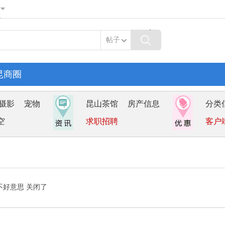
帖子
昆商圈
摄影
宠物
昆山茶馆
房产信息
分类
空
求职招聘
客户
不好意思 关闭了