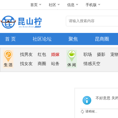
首页
社区
信息
手机版
首 页
社区论坛
聚焦
昆商圈
找男友
红包
婚嫁
职场
摄影
宠
找女友
商圈
站务
情感天空
不好意思 关
请稍候...