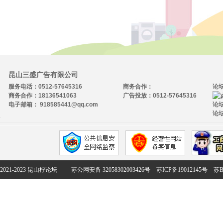
昆山三盛广告有限公司
服务电话：0512-57645316
商务合作：
论
商务合作：18136541063
广告投放：0512-57645316
电子邮箱： 918585441@qq.com
论坛
论坛
2021-2023 昆山柠论坛
苏公网安备 32058302003426号
苏ICP备19012145号
苏B2-