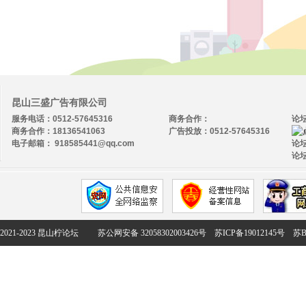
昆山三盛广告有限公司
服务电话：0512-57645316
商务合作：
论
商务合作：18136541063
广告投放：0512-57645316
电子邮箱： 918585441@qq.com
论坛
论坛
2021-2023 昆山柠论坛
苏公网安备 32058302003426号
苏ICP备19012145号
苏B2-