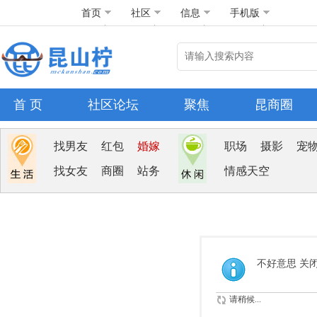
首页
社区
信息
手机版
首 页
社区论坛
聚焦
昆商圈
找男友
红包
婚嫁
职场
摄影
宠
找女友
商圈
站务
情感天空
不好意思 关
请稍候...