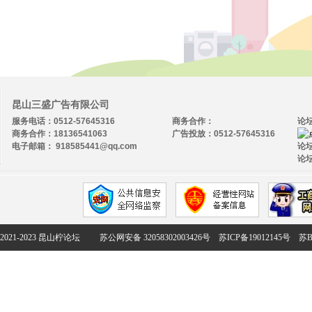
昆山三盛广告有限公司
服务电话：0512-57645316
商务合作：
论
商务合作：18136541063
广告投放：0512-57645316
电子邮箱： 918585441@qq.com
论坛
论坛
2021-2023 昆山柠论坛
苏公网安备 32058302003426号
苏ICP备19012145号
苏B2-