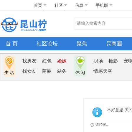
首页
社区
信息
手机版
首 页
社区论坛
聚焦
昆商圈
找男友
红包
婚嫁
职场
摄影
宠
找女友
商圈
站务
情感天空
不好意思 关
请稍候...