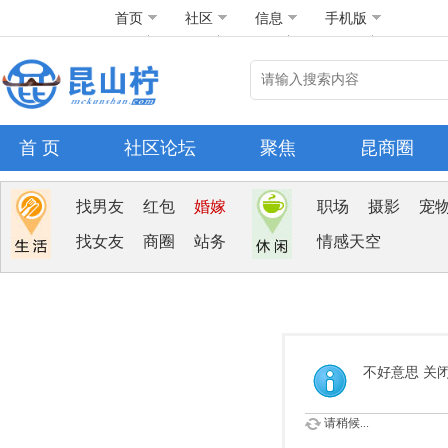
首页
社区
信息
手机版
首 页
社区论坛
聚焦
昆商圈
找男友
红包
婚嫁
职场
摄影
宠
找女友
商圈
站务
情感天空
不好意思 关
请稍候...