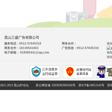
昆山三盛广告有限公司
服务电话：0512-57645316
商务合作：
论
商务合作：18136541063
广告投放：0512-57645316
电子邮箱： 918585441@qq.com
论坛
论坛
2021-2023 昆山柠论坛
苏公网安备 32058302003426号
苏ICP备19012145号
苏B2-