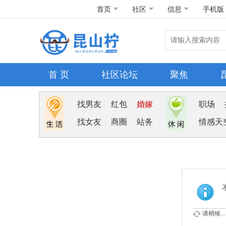
首页
社区
信息
手机版
首 页
社区论坛
聚焦
找男友
红包
婚嫁
职场
找女友
商圈
站务
情感天
请稍候...