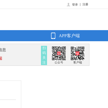
|
注册
登录
APP客户端
扫
信息
码
关
端
注
公众号
客户端