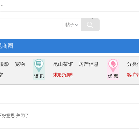
帖子
昆商圈
摄影
宠物
昆山茶馆
房产信息
分类
空
求职招聘
客户
不好意思 关闭了