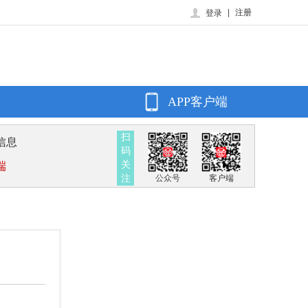
|
注册
登录
APP客户端
扫
信息
码
关
端
注
公众号
客户端