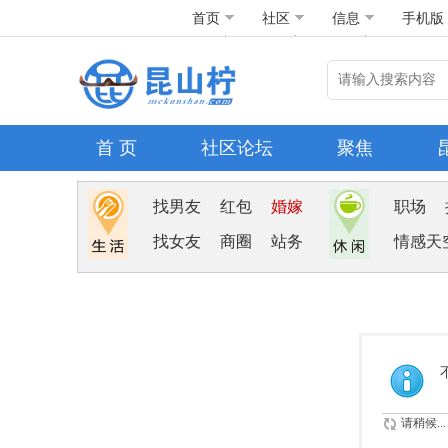
首页
社区
信息
手机版
首 页
社区论坛
聚焦
找男友
红包
婚嫁
职场
找女友
商圈
站务
情感天
请稍候...