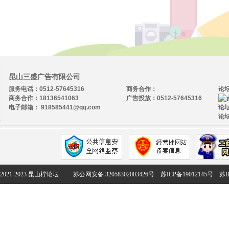
昆山三盛广告有限公司
服务电话：0512-57645316
商务合作：
论
商务合作：18136541063
广告投放：0512-57645316
电子邮箱： 918585441@qq.com
论坛
论坛
2021-2023 昆山柠论坛
苏公网安备 32058302003426号
苏ICP备19012145号
苏B2-