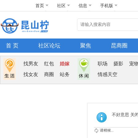
首页
社区
信息
手机版
首 页
社区论坛
聚焦
昆商圈
找男友
红包
婚嫁
职场
摄影
宠
找女友
商圈
站务
情感天空
不好意思 关
请稍候...