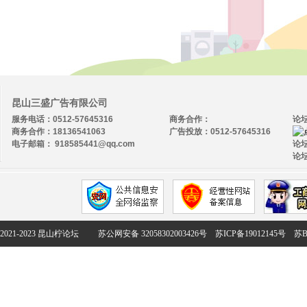
昆山三盛广告有限公司
服务电话：0512-57645316
商务合作：
论
商务合作：18136541063
广告投放：0512-57645316
电子邮箱： 918585441@qq.com
论坛
论坛
2021-2023 昆山柠论坛
苏公网安备 32058302003426号
苏ICP备19012145号
苏B2-