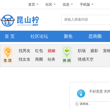
首页
社区
信息
手机版
首 页
社区论坛
聚焦
昆商圈
找男友
红包
婚嫁
职场
摄影
宠
找女友
商圈
站务
情感天空
不好意思 关
请稍候...