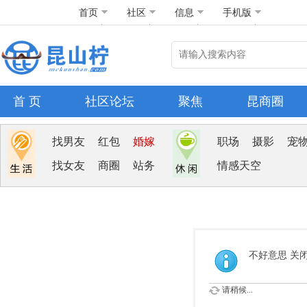
首页
社区
信息
手机版
首 页
社区论坛
聚焦
昆商圈
找男友
红包
婚嫁
职场
摄影
宠
找女友
商圈
站务
情感天空
不好意思 关
请稍候...