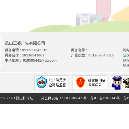
昆山三盛广告有限公司
服务电话：0512-57645316
商务合作：
论
商务合作：18136541063
广告投放：0512-57645316
电子邮箱： 918585441@qq.com
论坛
论坛
2021-2023 昆山柠论坛
苏公网安备 32058302003426号
苏ICP备19012145号
苏B2-