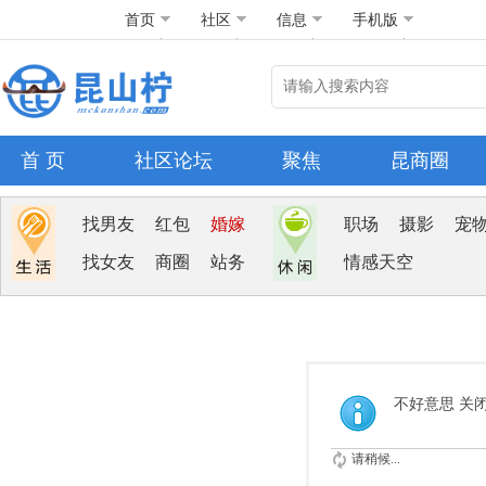
首页
社区
信息
手机版
首 页
社区论坛
聚焦
昆商圈
找男友
红包
婚嫁
职场
摄影
宠
找女友
商圈
站务
情感天空
不好意思 关
请稍候...