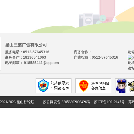
昆山三盛广告有限公司
服务电话：0512-57645316
商务合作：
论
商务合作：18136541063
广告投放：0512-57645316
电子邮箱： 918585441@qq.com
论坛
论坛
2021-2023 昆山柠论坛
苏公网安备 32058302003426号
苏ICP备19012145号
苏B2-