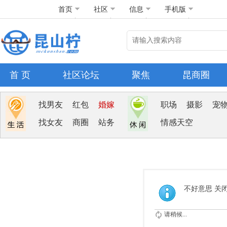
首页
社区
信息
手机版
首 页
社区论坛
聚焦
昆商圈
找男友
红包
婚嫁
职场
摄影
宠
找女友
商圈
站务
情感天空
不好意思 关
请稍候...