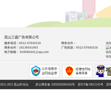
昆山三盛广告有限公司
服务电话：0512-57645316
商务合作：
论
商务合作：18136541063
广告投放：0512-57645316
电子邮箱： 918585441@qq.com
论坛
论坛
2021-2023 昆山柠论坛
苏公网安备 32058302003426号
苏ICP备19012145号
苏B2-