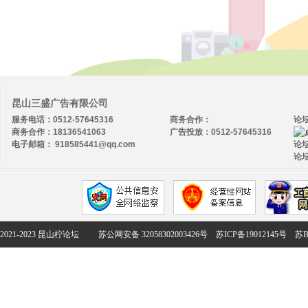
昆山三盛广告有限公司
服务电话：0512-57645316
商务合作：
论
商务合作：18136541063
广告投放：0512-57645316
电子邮箱： 918585441@qq.com
论坛
论坛
2021-2023 昆山柠论坛
苏公网安备 32058302003426号
苏ICP备19012145号
苏B2-