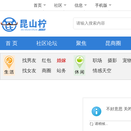
首页
社区
信息
手机版
首 页
社区论坛
聚焦
昆商圈
找男友
红包
婚嫁
职场
摄影
宠
找女友
商圈
站务
情感天空
不好意思 关
请稍候...