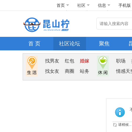
首页
社区
信息
手机版
首 页
社区论坛
聚焦
找男友
红包
婚嫁
职场
找女友
商圈
站务
情感天
请稍候...