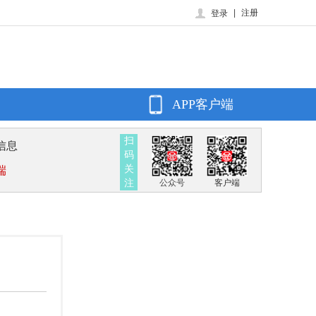
|
注册
登录
APP客户端
扫
信息
码
关
端
注
公众号
客户端