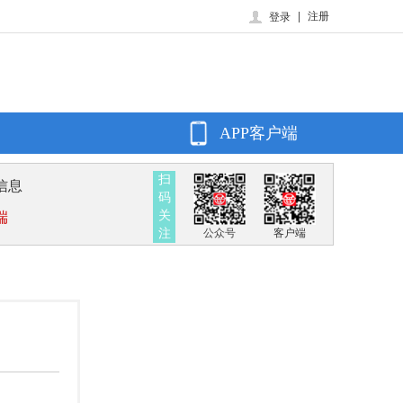
|
注册
登录
APP客户端
扫
信息
码
关
端
注
公众号
客户端