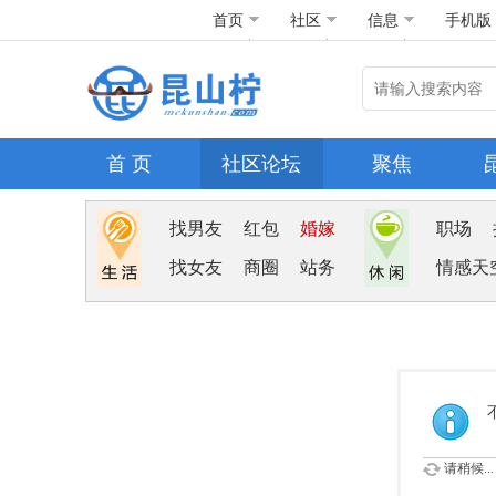
首页
社区
信息
手机版
首 页
社区论坛
聚焦
找男友
红包
婚嫁
职场
找女友
商圈
站务
情感天
请稍候...