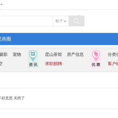
帖子
昆商圈
摄影
宠物
昆山茶馆
房产信息
分类
空
求职招聘
客户
不好意思 关闭了