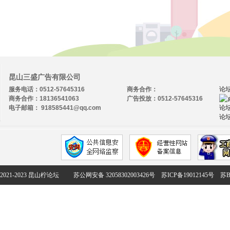
昆山三盛广告有限公司
服务电话：0512-57645316
商务合作：
论
商务合作：18136541063
广告投放：0512-57645316
电子邮箱： 918585441@qq.com
论坛
论坛
2021-2023 昆山柠论坛
苏公网安备 32058302003426号
苏ICP备19012145号
苏B2-