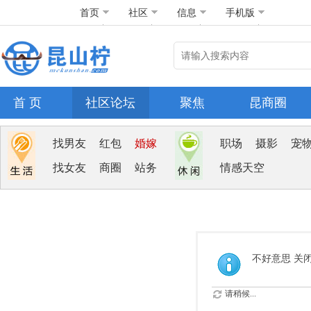
首页
社区
信息
手机版
首 页
社区论坛
聚焦
昆商圈
找男友
红包
婚嫁
职场
摄影
宠
找女友
商圈
站务
情感天空
不好意思 关
请稍候...