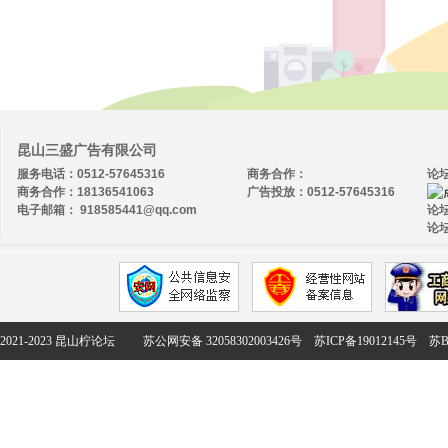
昆山三盛广告有限公司
服务电话：0512-57645316
商务合作：
论
商务合作：18136541063
广告投放：0512-57645316
电子邮箱： 918585441@qq.com
论坛
论坛
2021-2023 昆山柠论坛
苏公网安备 32058302003426号
苏ICP备19012145号
苏B2-