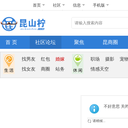
首页
社区
信息
手机版
首 页
社区论坛
聚焦
昆商圈
找男友
红包
婚嫁
职场
摄影
宠
找女友
商圈
站务
情感天空
不好意思 关
请稍候...