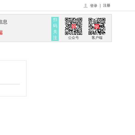
|
注册
登录
扫
信息
码
关
端
注
公众号
客户端