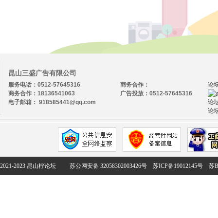
昆山三盛广告有限公司
服务电话：0512-57645316
商务合作：
论
商务合作：18136541063
广告投放：0512-57645316
电子邮箱： 918585441@qq.com
论坛
论坛
2021-2023 昆山柠论坛
苏公网安备 32058302003426号
苏ICP备19012145号
苏B2-