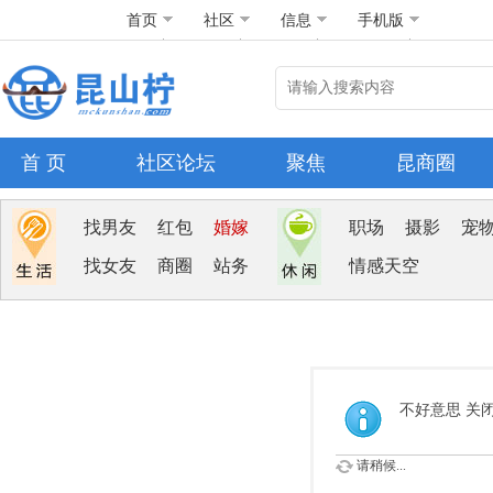
首页
社区
信息
手机版
首 页
社区论坛
聚焦
昆商圈
找男友
红包
婚嫁
职场
摄影
宠
找女友
商圈
站务
情感天空
不好意思 关
请稍候...